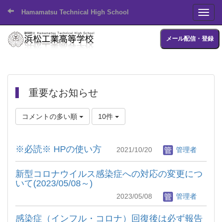
Hamamatsu Technical High School
Toggl
メール配信・登録
重要なお知らせ
コメントの多い順
10件
※必読※ HPの使い方
2021/10/20
管理者
新型コロナウイルス感染症への対応の変更につ
いて(2023/05/08～)
2023/05/08
管理者
感染症（インフル・コロナ）回復後は必ず報告