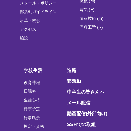
機械 (M)
スクール・ポリシー
電気 (E)
部活動ガイドライン
情報技術 (Ei)
沿革・校歌
理数工学 (R)
アクセス
施設
学校生活
進路
部活動
教育課程
日課表
中学生の皆さんへ
生徒心得
メール配信
行事予定
動画配信(外部向け)
行事風景
SSHでの取組
検定・資格