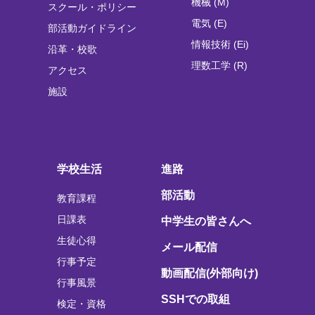
機械 (M)
スクール・ポリシー
電気 (E)
部活動ガイドライン
情報技術 (Ei)
沿革・校歌
理数工学 (R)
アクセス
施設
学校生活
進路
部活動
教育課程
日課表
中学生の皆さんへ
生徒心得
メール配信
行事予定
動画配信(外部向け)
行事風景
SSHでの取組
検定・資格