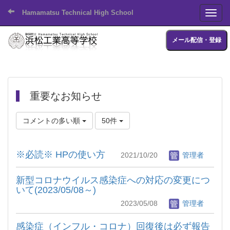
Hamamatsu Technical High School
Toggl
メール配信・登録
重要なお知らせ
コメントの多い順
50件
※必読※ HPの使い方
2021/10/20
管理者
新型コロナウイルス感染症への対応の変更につ
いて(2023/05/08～)
2023/05/08
管理者
感染症（インフル・コロナ）回復後は必ず報告