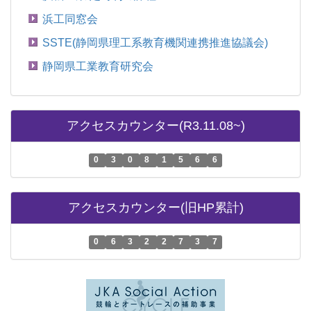
浜工同窓会
SSTE(静岡県理工系教育機関連携推進協議会)
静岡県工業教育研究会
アクセスカウンター(R3.11.08~)
0
3
0
8
1
5
6
6
アクセスカウンター(旧HP累計)
0
6
3
2
2
7
3
7