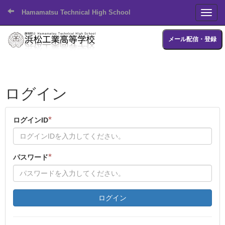
Hamamatsu Technical High School
Toggl
メール配信・登録
ログイン
*
ログインID
*
パスワード
ログイン