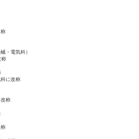
称
機械・電気科）
改称
科
科に改称
）
）
改称
称
称