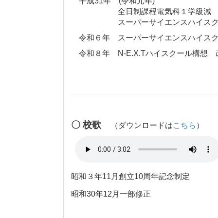
平成31年 (令和元年)
全日制課程電気科１学級
スーパーサイエンスハイスクール
令和６年 スーパーサイエンスハイスク
令和８年 N-E.X.Tハイスクール構想
〇 校歌
（ダウンロードは
こちら
）
昭和３年11月創立10周年記念制定
昭和30年12月一部修正