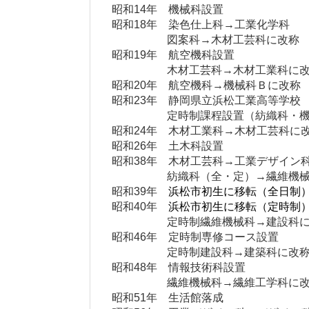
昭和14年 機械科設置
昭和18年 染色仕上科→工業化学科
図案科→木材工芸科に改称
昭和19年 航空機科設置
木材工芸科→木材工業科に改
昭和20年 航空機科→機械科Ｂに改称
昭和23年 静岡県立浜松工業高等学校
定時制課程設置（紡織科・
昭和24年 木材工業科→木材工芸科に
昭和26年 土木科設置
昭和38年 木材工芸科→工業デザイン
紡織科（全・定）→繊維機械
昭和39年
浜松市初生に移転（全日制
昭和40年
浜松市初生に移転（定時制
定時制繊維機械科→建設科に
昭和46年 定時制専修コース設置
定時制建設科→建築科に改
昭和48年 情報技術科設置
繊維機械科→繊維工学科に改
昭和51年 生活館落成