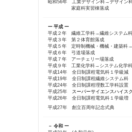
昭和56年 工業デザイン科→デザイン
家庭科実習棟落成
ー 平成 ー
平成２年 繊維工学科→繊維システム科
平成３年 第２体育館落成
平成５年 定時制機械・機械・建築科→工
平成６年 弓道場落成
平成７年 アーチェリー場落成
平成９年 工業化学科→システム化学科
平成14年 全日制課程電気科１学級減
平成19年 全日制課程繊維システム科
平成24年 全日制課程理数工学科設置
平成25年
スーパーサイエンスハイス
平成26年 全日制課程電気科１学級増
平成27年 創立百周年記念式典
－ 令和 ー