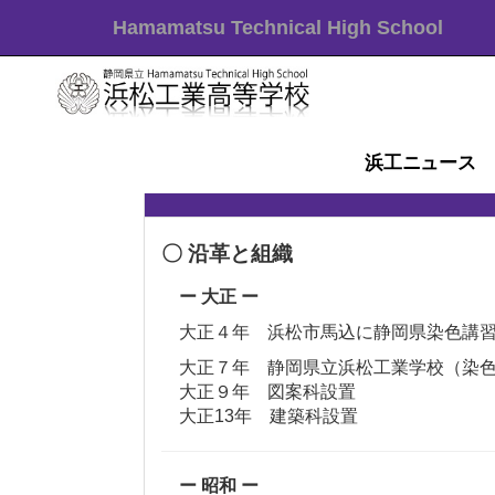
Hamamatsu Technical High School
浜工ニュース
〇 沿革と組織
ー 大正 ー
大正４年 浜松市馬込に静岡県染色講
大正７年 静岡県立浜松工業学校（染
大正９年 図案科設置
大正13年 建築科設置
ー 昭和 ー