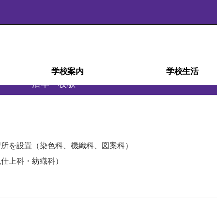
学校案内
学校生活
沿革・校歌
学校経営計画(学校自己評価)
スクール・ミッション
スクール・ポリシー
部活動ガイドライン
沿革・校歌
学校紹介
アクセス
施設
災害時の対応
検定・資格
教育相談室
学科紹介
教育課程
生徒心得
行事予定
行事風景
学校給食
部活動
日課表
図書室
進路
習所を設置（染色科、機織科、図案科）
色仕上科・紡織科）