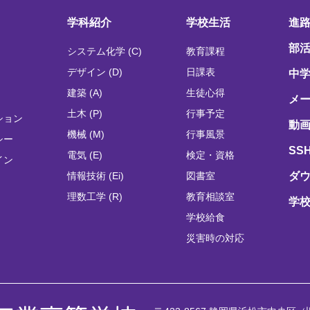
学科紹介
学校生活
進
部
システム化学 (C)
教育課程
デザイン (D)
日課表
中
建築 (A)
生徒心得
メ
土木 (P)
行事予定
ション
動画
機械 (M)
行事風景
シー
SS
電気 (E)
検定・資格
イン
情報技術 (Ei)
図書室
ダ
理数工学 (R)
教育相談室
学
学校給食
災害時の対応