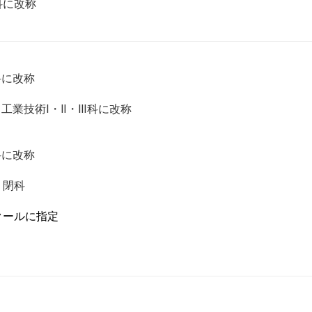
科に改称
に改称
業技術Ⅰ・Ⅱ・Ⅲ科に改称
に改称
 閉科
クールに指定