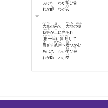
あはれ わが
学
び
舎
し
とも
わが
師
わが
友
三
おおぞら
は
だいち
きわみ
大空
の
果
て
大地
の
極
われら
うえ
ひかり
我等
が
上
に
光
あれ
おもい
せんり
つばさ
かけ
想
千里
に
翼
翔
りて
め
ひがん
ちか
目
ざす
彼岸
へ
近
づかむ
まな
や
あはれ わが
学
び
舎
し
とも
わが
師
わが
友