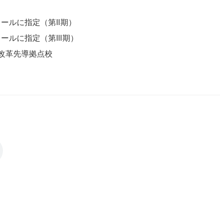
減
に指定（第Ⅱ期）
ールに指定（第Ⅲ期）
 改革先導拠点校