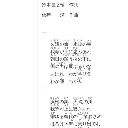
鈴木喜之輔 作詞
信時 潔 作曲
一
くおん
いのち
えいごう
さち
久遠
の
命
永劫
の
幸
われら
うえ
めぐ
我等
が
上
に
恵
みあれ
あさひ
かがよ
さくら
もと
朝日
の
耀
う
桜
の
下
に
くに
ちから
の
国
の
力
は
展
ぶるかな
まな
や
あはれ わが
学
び
舎
し
とも
わが
師
わが
友
二
はままつ
さと
てんりゅう
かわ
浜松
の
郷
天竜
の
川
われら
うえ
ひび
我等
が
上
に
響
きあれ
さか
みよ
こうぎょう
栄
ゆる
御代
の
工業
おさめ
うみ
の
い
はろけき
海
に
乗
り
出
でむ
まな
や