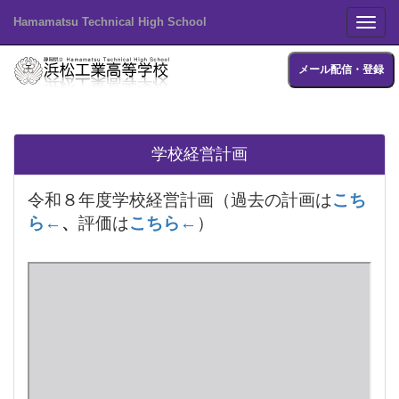
Hamamatsu Technical High School
Toggl
メール配信・登録
学校経営計画
令和８年度学校経営計画（過去の計画は
こち
ら←
、
評価は
こちら←
）