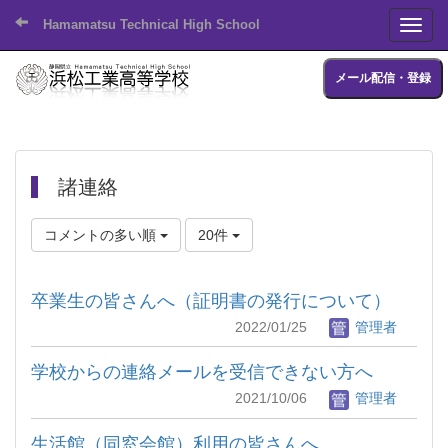
Hamamatsu Technical High School
Toggl
メール配信・登録
諸連絡
コメントの多い順
20件
卒業生の皆さんへ（証明書の発行について）
2022/01/25
管理者
学校からの連絡メールを受信できない方へ
2021/10/06
管理者
生活館（同窓会館）利用の皆さんへ