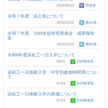
2024/05/13
管理者
令和７年度 浜工祭について
2025/10/22
教頭:秋月 竜也
令和７年度 SSH生徒研究発表会・成果報告
会
2025/11/25
教頭:秋月 竜也
令和8年度浜松工一日入学について
05/11
SSH推進室
浜松工一日体験入学 中学別参加時間帯につい
て
07/01
SSH推進室
浜松工一日体験入学の来場について
07/23
SSH推進室