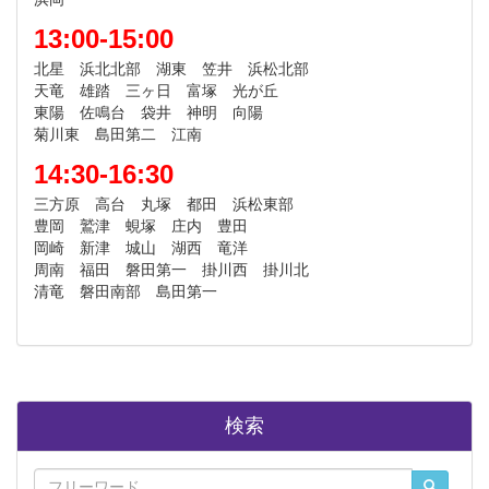
13:00-15:00
北星 浜北北部 湖東 笠井 浜松北部
天竜 雄踏 三ヶ日 富塚 光が丘
東陽 佐鳴台 袋井 神明 向陽
菊川東 島田第二 江南
14:30-16:30
三方原 高台 丸塚 都田 浜松東部
豊岡 鷲津 蜆塚 庄内 豊田
岡崎 新津 城山 湖西 竜洋
周南 福田 磐田第一 掛川西 掛川北
清竜 磐田南部 島田第一
検索