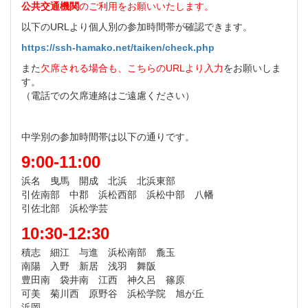
公共交通機関
のご利用をお願いいたします。
以下のURLより個人別の参加時間帯が確認できます。
https://ssh-hamako.net/taiken/check.php
また
欠席される場合も、こちらのURLより入力
をお願いしま
す。
（電話での欠席連絡はご遠慮ください）
中学別の参加時間帯は以下の通りです。
9:00-11:00
浜名 曳馬 開成 北浜 北浜東部
引佐南部 中郡 浜松西部 浜松中部 八幡
引佐北部 浜松学芸
10:30-12:30
積志 細江 与進 浜松南部 麁玉
南陽 入野 新居 浅羽 舞阪
豊田南 袋井南 江西 神久呂 篠原
可美 菊川西 原野谷 浜松学院 旭が丘
浜岡