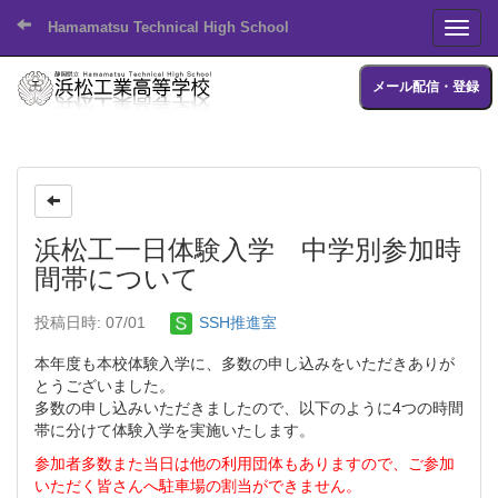
Hamamatsu Technical High School
Toggl
メール配信・登録
浜松工一日体験入学 中学別参加時
間帯について
投稿日時: 07/01
SSH推進室
本年度も本校体験入学に、多数の申し込みをいただきありが
とうございました。
多数の申し込みいただきましたので、以下のように4つの時間
帯に分けて体験入学を実施いたします。
参加者多数また当日は他の利用団体もありますので、ご参加
いただく皆さんへ駐車場の割当ができません。