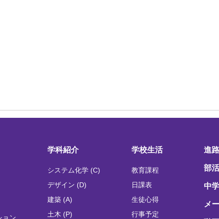
学科紹介
学校生活
進
部
システム化学 (C)
教育課程
デザイン (D)
日課表
中
建築 (A)
生徒心得
メ
土木 (P)
行事予定
ション