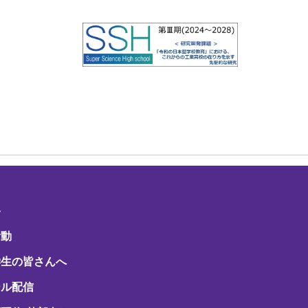
路
活動
学生の皆さんへ
ール配信