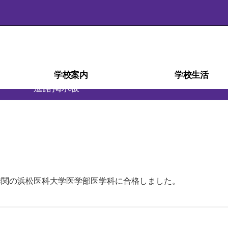
学校案内
学校生活
進路掲示板
学校経営計画(学校自己評価)
スクール・ミッション
スクール・ポリシー
部活動ガイドライン
沿革・校歌
学校紹介
アクセス
施設
災害時の対応
検定・資格
教育相談室
学科紹介
教育課程
生徒心得
行事予定
行事風景
学校給食
部活動
日課表
図書室
進路
関の浜松医科大学医学部医学科に合格しました。