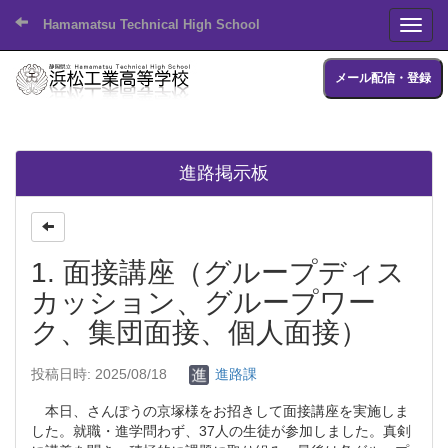
Hamamatsu Technical High School
Toggl
メール配信・登録
進路掲示板
1. 面接講座（グループディス
カッション、グループワー
ク、集団面接、個人面接）
投稿日時: 2025/08/18
進路課
本日、さんぽうの京塚様をお招きして面接講座を実施しま
した。就職・進学問わず、37人の生徒が参加しました。真剣