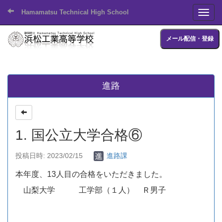
Hamamatsu Technical High School
Toggl
メール配信・登録
進路
1. 国公立大学合格⑥
投稿日時: 2023/02/15
進路課
本年度、13人目の合格をいただきました。
山梨大学 工学部（１人） Ｒ男子