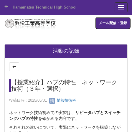
Hamamatsu Technical High School
Toggl
メール配信・登録
活動の記録
【授業紹介】ハブの特性 ネットワーク
技術（３年・選択）
投稿日時 : 2025/05/01
情報技術科
ネットワーク技術初めての実習は、
リピータハブとスイッチ
ングハブの特性
を確かめる内容です。
それぞれの違いについて、実際にネットワークを構築しなが