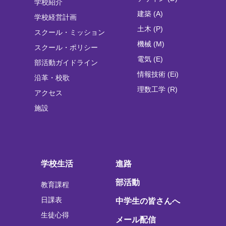
学校紹介
建築 (A)
学校経営計画
土木 (P)
スクール・ミッション
機械 (M)
スクール・ポリシー
電気 (E)
部活動ガイドライン
情報技術 (Ei)
沿革・校歌
理数工学 (R)
アクセス
施設
学校生活
進路
部活動
教育課程
日課表
中学生の皆さんへ
生徒心得
メール配信