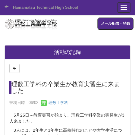
Hamamatsu Technical High School
Toggl
メール配信・登録
活動の記録
理数工学科の卒業生が教育実習生に来ま
した
投稿日時 : 06/02
理数工学科
5月25日～教育実習が始まり、理数工学科卒業の実習生が3
人来ました。
3人には、2年生と3年生に高校時代のことや大学生活につ