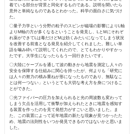
着ている部分が背景と同化するものである。説明を聞いたら
意外と単純なものであるとわかった。科学の面白さに気づけ
た。
〇量子力学という分野の粒子のスピンが磁場の影響によりL軸
よりM軸の方が多くなるということを発見し、LとMにそれぞ
れ薬ができてLは毒だけどMは効くみたいになってしまう状況
を改善する前進となる発見を紹介してくれました。難しい単
語を噛み砕いて説明してくれたので、とてもわかりやすかっ
たです。大学生になったらもう一回行きたいです。
〇大陸にケーブルを通して波の動きから地震を測定し人々の
安全を保障する仕組みに関心を持ったが、何よりも「研究に
は人々の努力の積み重ねが形になったものであり、無駄なこ
とは何一つない」というとても大切な考え方を身につけるこ
とができた。
〇光ファイバーの圧力を加えられると光の周波数も変わって
しまう欠点を活用して衝撃が加えられたときに地震を感知す
る装置を作ったのを見て発想力がすごいと思いました。ま
た、この装置によって近年地震の新たな現象が見つかったた
め、地震の法則性をいつか発見できるのではないかと思いま
した。