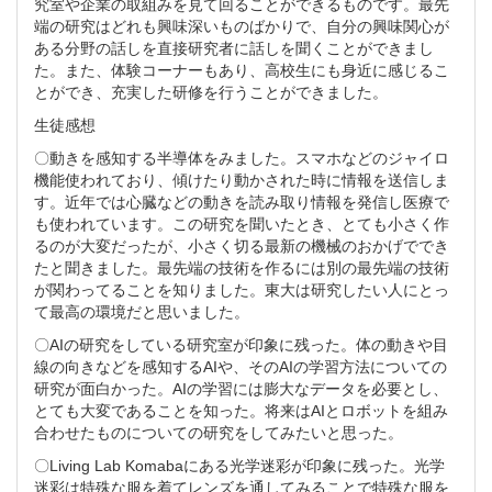
究室や企業の取組みを見て回ることができるものです。最先
端の研究はどれも興味深いものばかりで、自分の興味関心が
ある分野の話しを直接研究者に話しを聞くことができまし
た。また、体験コーナーもあり、高校生にも身近に感じるこ
とができ、充実した研修を行うことができました。
生徒感想
〇動きを感知する半導体をみました。スマホなどのジャイロ
機能使われており、傾けたり動かされた時に情報を送信しま
す。近年では心臓などの動きを読み取り情報を発信し医療で
も使われています。この研究を聞いたとき、とても小さく作
るのが大変だったが、小さく切る最新の機械のおかげででき
たと聞きました。最先端の技術を作るには別の最先端の技術
が関わってることを知りました。東大は研究したい人にとっ
て最高の環境だと思いました。
〇AIの研究をしている研究室が印象に残った。体の動きや目
線の向きなどを感知するAIや、そのAIの学習方法についての
研究が面白かった。AIの学習には膨大なデータを必要とし、
とても大変であることを知った。将来はAIとロボットを組み
合わせたものについての研究をしてみたいと思った。
〇Living Lab Komabaにある光学迷彩が印象に残った。光学
迷彩は特殊な服を着てレンズを通してみることで特殊な服を