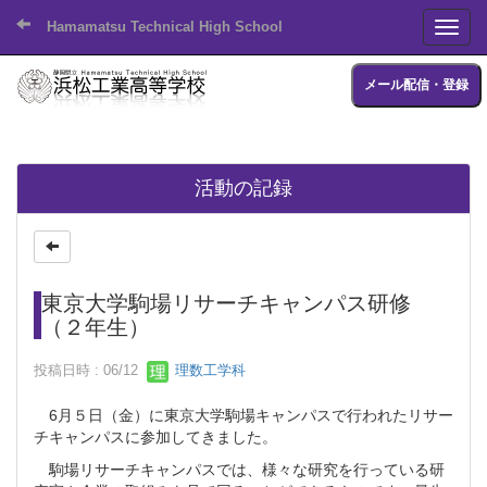
Hamamatsu Technical High School
Toggl
メール配信・登録
活動の記録
東京大学駒場リサーチキャンパス研修
（２年生）
投稿日時 : 06/12
理数工学科
6月５日（金）に東京大学駒場キャンパスで行われたリサー
チキャンパスに参加してきました。
駒場リサーチキャンパスでは、様々な研究を行っている研