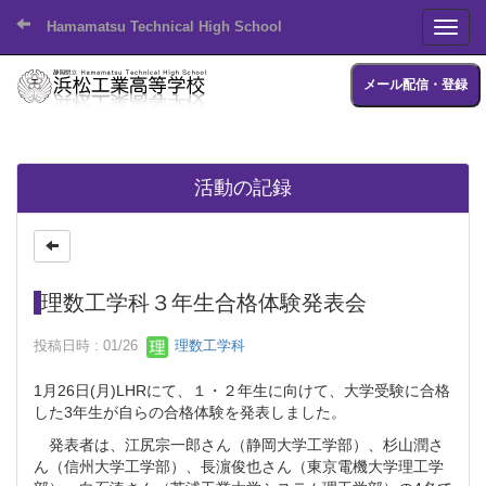
Hamamatsu Technical High School
Toggl
メール配信・登録
活動の記録
理数工学科３年生合格体験発表会
投稿日時 : 01/26
理数工学科
1月26日(月)LHRにて、１・２年生に向けて、大学受験に合格
した3年生が自らの合格体験を発表しました。
発表者は、江尻宗一郎さん（静岡大学工学部）、杉山潤さ
ん（信州大学工学部）、長濵俊也さん（東京電機大学理工学