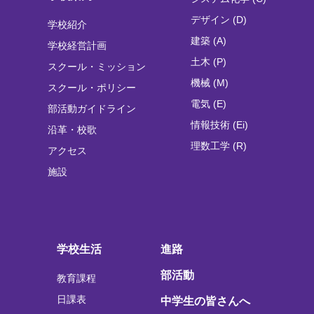
デザイン (D)
学校紹介
建築 (A)
学校経営計画
土木 (P)
スクール・ミッション
機械 (M)
スクール・ポリシー
電気 (E)
部活動ガイドライン
情報技術 (Ei)
沿革・校歌
理数工学 (R)
アクセス
施設
学校生活
進路
部活動
教育課程
日課表
中学生の皆さんへ