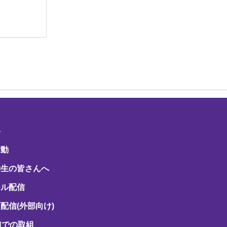
路
活動
学生の皆さんへ
ール配信
配信(外部向け)
Hでの取組