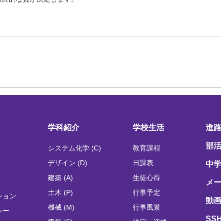
学科紹介
学校生活
進
部
システム化学 (C)
教育課程
デザイン (D)
日課表
中
建築 (A)
生徒心得
メ
土木 (P)
行事予定
ション
動画
機械 (M)
行事風景
シー
SS