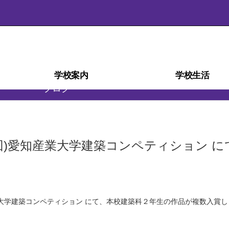
学校案内
学校生活
ブログ
学校経営計画(学校自己評価)
スクール・ミッション
スクール・ポリシー
部活動ガイドライン
沿革・校歌
学校紹介
アクセス
施設
災害時の対応
検定・資格
教育相談室
学科紹介
教育課程
生徒心得
行事予定
行事風景
学校給食
部活動
日課表
図書室
進路
22回)愛知産業大学建築コンペティション に
産業大学建築コンペティション にて、本校建築科２年生の作品が複数入賞