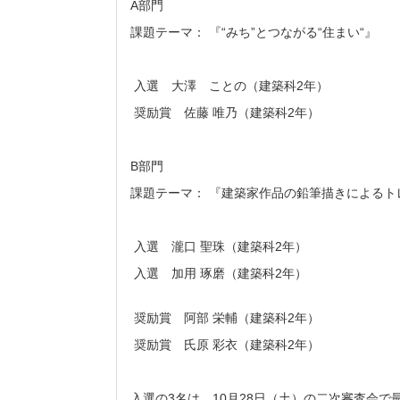
A部門
課題テーマ： 『“みち”とつながる“住まい“』
入選 大澤 ことの（建築科2年）
奨励賞 佐藤 唯乃（建築科2年）
B部門
課題テーマ： 『建築家作品の鉛筆描きによるト
入選 瀧口 聖珠（建築科2年）
入選 加用 琢磨（建築科2年）
奨励賞 阿部 栄輔（建築科2年）
奨励賞 氏原 彩衣（建築科2年）
入選の3名は、10月28日（土）の二次審査会