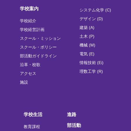
学校案内
システム化学 (C)
デザイン (D)
学校紹介
建築 (A)
学校経営計画
土木 (P)
スクール・ミッション
機械 (M)
スクール・ポリシー
電気 (E)
部活動ガイドライン
情報技術 (Ei)
沿革・校歌
理数工学 (R)
アクセス
施設
学校生活
進路
部活動
教育課程