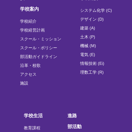
学校案内
システム化学 (C)
デザイン (D)
学校紹介
建築 (A)
学校経営計画
土木 (P)
スクール・ミッション
機械 (M)
スクール・ポリシー
電気 (E)
部活動ガイドライン
情報技術 (Ei)
沿革・校歌
理数工学 (R)
アクセス
施設
学校生活
進路
部活動
教育課程