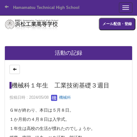
Hamamatsu Technical High School
Toggl
メール配信・登録
活動の記録
機械科１年生 工業技術基礎３週目
投稿日時 : 2024/05/08
機械科
ＧＷが終わり、本日は５月８日。
１か月前の４月８日は入学式。
１年生は高校の生活が慣れたのでしょうか。