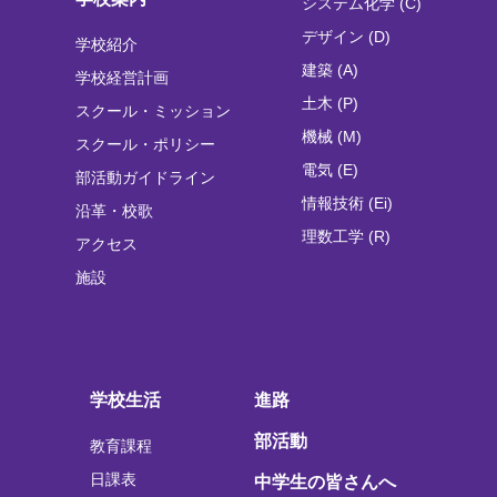
システム化学 (C)
デザイン (D)
学校紹介
建築 (A)
学校経営計画
土木 (P)
スクール・ミッション
機械 (M)
スクール・ポリシー
電気 (E)
部活動ガイドライン
情報技術 (Ei)
沿革・校歌
理数工学 (R)
アクセス
施設
学校生活
進路
部活動
教育課程
日課表
中学生の皆さんへ