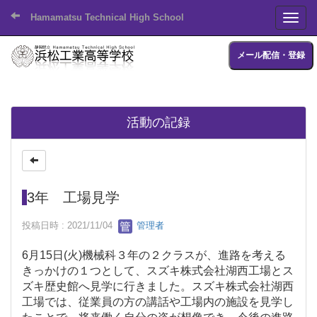
Hamamatsu Technical High School
Toggl
メール配信・登録
活動の記録
3年 工場見学
投稿日時 : 2021/11/04
管理者
6月15日(火)機械科３年の２クラスが、進路を考える
きっかけの１つとして、スズキ株式会社湖西工場とス
ズキ歴史館へ見学に行きました。スズキ株式会社湖西
工場では、従業員の方の講話や工場内の施設を見学し