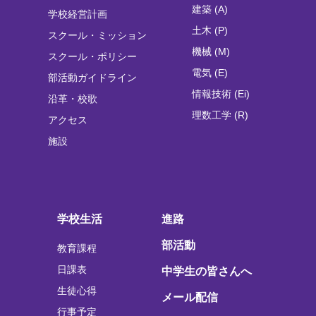
建築 (A)
学校経営計画
土木 (P)
スクール・ミッション
機械 (M)
スクール・ポリシー
電気 (E)
部活動ガイドライン
情報技術 (Ei)
沿革・校歌
理数工学 (R)
アクセス
施設
学校生活
進路
部活動
教育課程
日課表
中学生の皆さんへ
生徒心得
メール配信
行事予定