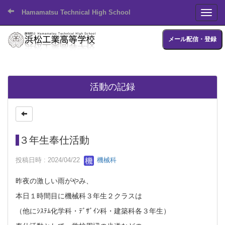
Hamamatsu Technical High School
Toggl
メール配信・登録
活動の記録
３年生奉仕活動
投稿日時 : 2024/04/22
機械科
昨夜の激しい雨がやみ、
本日１時間目に機械科３年生２クラスは
（他にｼｽﾃﾑ化学科・ﾃﾞｻﾞｲﾝ科・建築科各３年生）