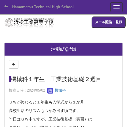
Hamamatsu Technical High School
Toggl
メール配信・登録
活動の記録
機械科１年生 工業技術基礎２週目
投稿日時 : 2024/05/02
機械科
ＧＷが終わると１年生も入学式から１か月、
高校生活のリズムもつかみ出す頃です。
昨日はＧＷ中ですが、工業技術基礎（実習）は