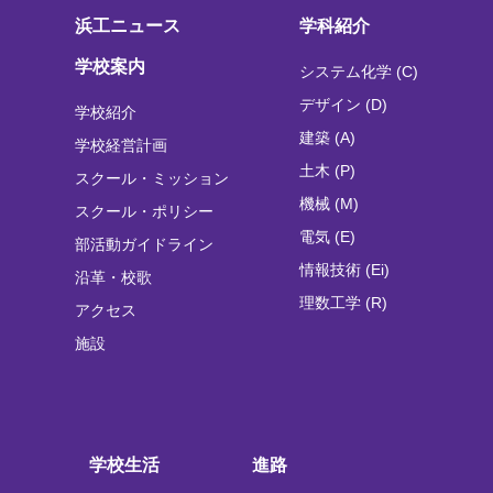
浜工ニュース
学科紹介
学校案内
システム化学 (C)
デザイン (D)
学校紹介
建築 (A)
学校経営計画
土木 (P)
スクール・ミッション
機械 (M)
スクール・ポリシー
電気 (E)
部活動ガイドライン
情報技術 (Ei)
沿革・校歌
理数工学 (R)
アクセス
施設
学校生活
進路