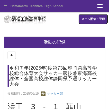
Hamamatsu Technical High School
Toggl
メール配信・登録
活動の記録
令和７年(2025年)度第73回静岡県高等学
校総合体育大会サッカー競技兼東海高校
総体・全国高校総体静岡県予選サッカー
大会
投稿日時 : 2025/05/19
サッカー部
浜工 3 - 1 韮山