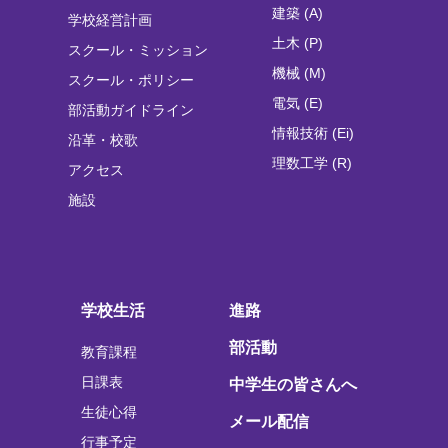
建築 (A)
学校経営計画
土木 (P)
スクール・ミッション
機械 (M)
スクール・ポリシー
電気 (E)
部活動ガイドライン
情報技術 (Ei)
沿革・校歌
理数工学 (R)
アクセス
施設
学校生活
進路
部活動
教育課程
日課表
中学生の皆さんへ
生徒心得
メール配信
行事予定