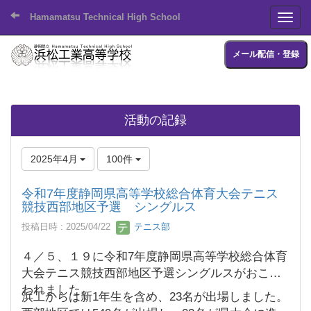
Hamamatsu Technical High School
Toggl
メール配信・登録
活動の記録
2025年4月
100件
令和7年度静岡県高等学校総合体育大会テニス
競技西部地区予選 シングルス
投稿日時 : 2025/04/22
テニス部
４／５、１９に令和7年度静岡県高等学校総合体育
大会テニス競技西部地区予選シングルスがおこな
われました。
浜工からは新1年生を含め、23名が出場しました。