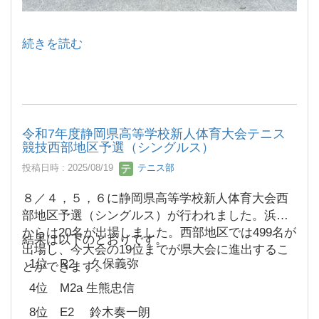
続きを読む
令和7年度静岡県高等学校新人体育大会テニス
競技西部地区予選（シングルス）
投稿日時 : 2025/08/19
テニス部
８／４，５，６に静岡県高等学校新人体育大会西
部地区予選（シングルス）が行われました。浜工
からは20名が出場しました。西部地区では499名が
結果は以下のとおりです。
出場し、今大会の19位までが県大会に進出するこ
1位 R2 久保義弥
とができます。
4位 M2a 生熊忠信
8位 E2 鈴木奏一朗