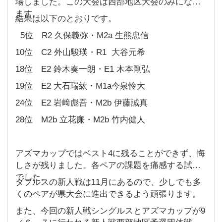
場しました。この大会は西部地区大会のみになり
ます。
結果は以下のとおりです。
5位 R2 久保義弥・M2a 生熊忠信
10位 C2 外山駿瑛・R1 大谷元希
18位 E2 鈴木奏一朗・E1 木本剛弘
19位 E2 大石瑞紘・M1a今泉怜大
24位 E2 岩﨑彪吾・M2b 伊藤誠真
28位 M2b 立花廉・M2b 竹内健人
アズマカップではベスト4に残ることができず、悔
しさが残りました。各ペアの課題を痛感する試合
でした。
ダブルスの新人戦は11月にあるので、少しでも多
くのペアが県大会に進出できるよう頑張ります。
また、今回の新人戦シングルスとアズマカップが9