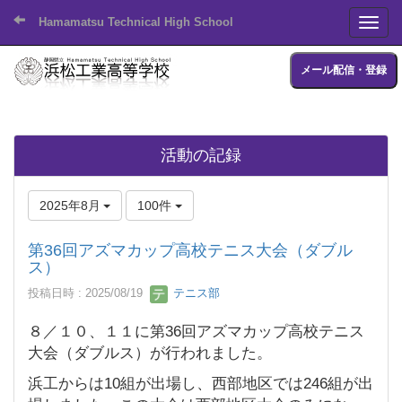
Hamamatsu Technical High School
Toggl
メール配信・登録
活動の記録
2025年8月
100件
第36回アズマカップ高校テニス大会（ダブル
ス）
投稿日時 : 2025/08/19
テニス部
８／１０、１１に第36回アズマカップ高校テニス
大会（ダブルス）が行われました。
浜工からは10組が出場し、西部地区では246組が出