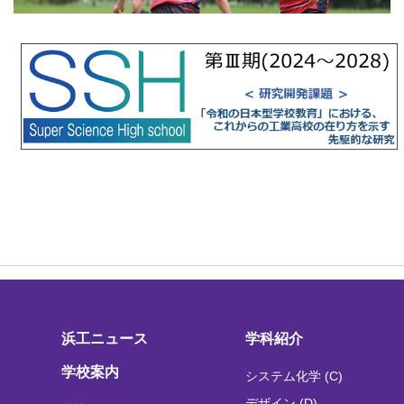
浜工ニュース
学科紹介
学校案内
システム化学 (C)
デザイン (D)