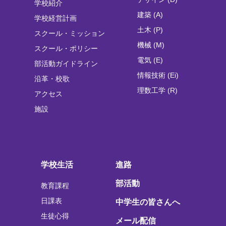
学校紹介
建築 (A)
学校経営計画
土木 (P)
スクール・ミッション
機械 (M)
スクール・ポリシー
電気 (E)
部活動ガイドライン
情報技術 (Ei)
沿革・校歌
理数工学 (R)
アクセス
施設
学校生活
進路
部活動
教育課程
日課表
中学生の皆さんへ
生徒心得
メール配信