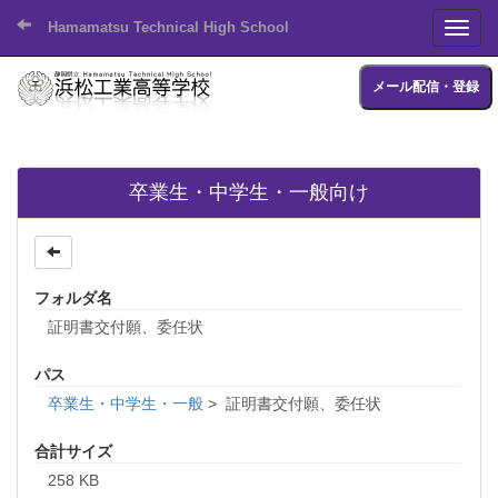
Hamamatsu Technical High School
Toggl
メール配信・登録
卒業生・中学生・一般向け
フォルダ名
証明書交付願、委任状
パス
卒業生・中学生・一般
>
証明書交付願、委任状
合計サイズ
258 KB