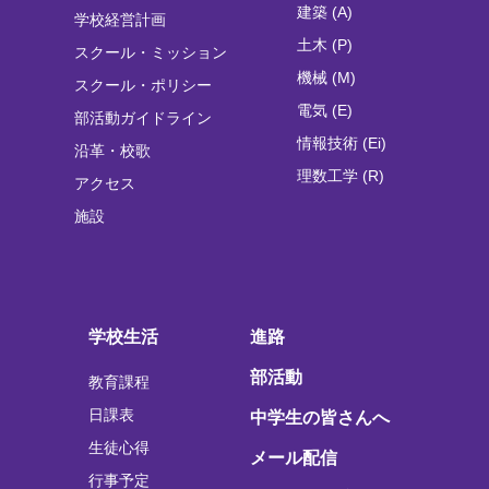
建築 (A)
学校経営計画
土木 (P)
スクール・ミッション
機械 (M)
スクール・ポリシー
電気 (E)
部活動ガイドライン
情報技術 (Ei)
沿革・校歌
理数工学 (R)
アクセス
施設
学校生活
進路
部活動
教育課程
日課表
中学生の皆さんへ
生徒心得
メール配信
行事予定