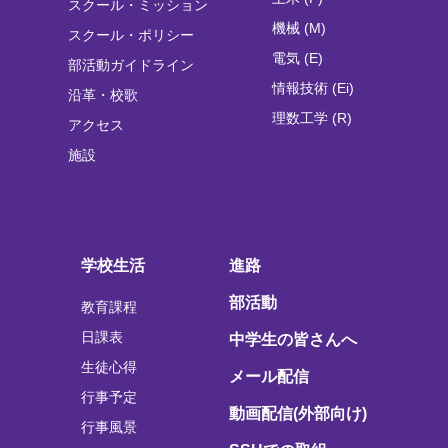
スクール・ミッション
機械 (M)
スクール・ポリシー
電気 (E)
部活動ガイドライン
情報技術 (Ei)
沿革・校歌
理数工学 (R)
アクセス
施設
学校生活
進路
部活動
教育課程
日課表
中学生の皆さんへ
生徒心得
メール配信
行事予定
動画配信(外部向け)
行事風景