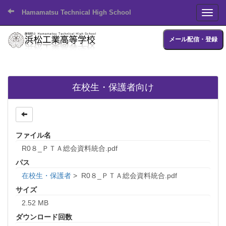
Hamamatsu Technical High School
Toggl
メール配信・登録
在校生・保護者向け
ファイル名
R0８_ＰＴＡ総会資料統合.pdf
パス
在校生・保護者
>
R0８_ＰＴＡ総会資料統合.pdf
サイズ
2.52 MB
ダウンロード回数