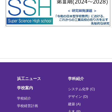
浜工ニュース
学科紹介
学校案内
システム化学 (C)
デザイン (D)
学校紹介
建築 (A)
学校経営計画
土木 (P)