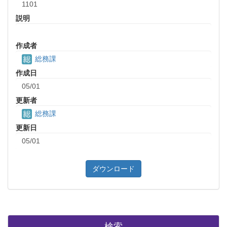
1101
説明
作成者
総務課
作成日
05/01
更新者
総務課
更新日
05/01
ダウンロード
検索