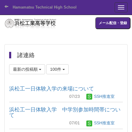
Hamamatsu Technical High School
Toggl
メール配信・登録
諸連絡
最新の投稿順
100件
浜松工一日体験入学の来場について
07/23
SSH推進室
浜松工一日体験入学 中学別参加時間帯につい
て
07/01
SSH推進室