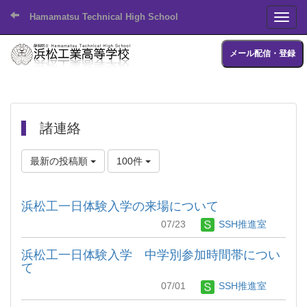
Hamamatsu Technical High School
Toggl
メール配信・登録
諸連絡
最新の投稿順
100件
浜松工一日体験入学の来場について
07/23
SSH推進室
浜松工一日体験入学 中学別参加時間帯につい
て
07/01
SSH推進室