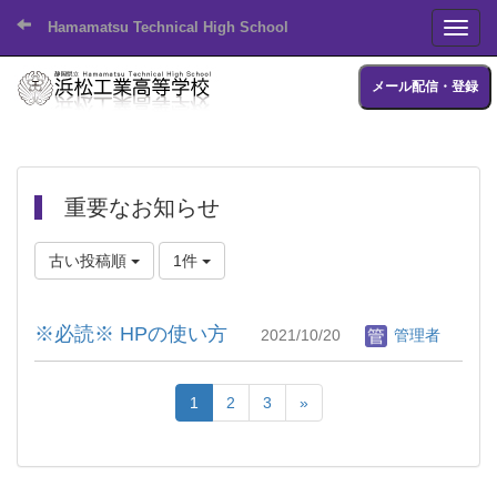
Hamamatsu Technical High School
Toggl
メール配信・登録
重要なお知らせ
古い投稿順
1件
※必読※ HPの使い方
2021/10/20
管理者
1
2
3
»