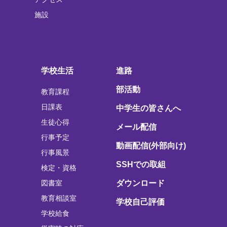
施設
学校生活
進路
部活動
教育課程
日課表
中学生の皆さんへ
生徒心得
メール配信
行事予定
動画配信(外部向け)
行事風景
SSHでの取組
検定・資格
図書室
ダウンロード
教育相談室
学校自己評価
学校給食