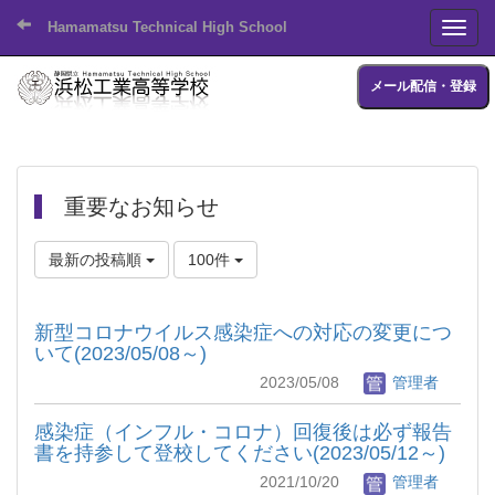
Hamamatsu Technical High School
Toggl
メール配信・登録
重要なお知らせ
最新の投稿順
100件
新型コロナウイルス感染症への対応の変更につ
いて(2023/05/08～)
2023/05/08
管理者
感染症（インフル・コロナ）回復後は必ず報告
書を持参して登校してください(2023/05/12～)
2021/10/20
管理者