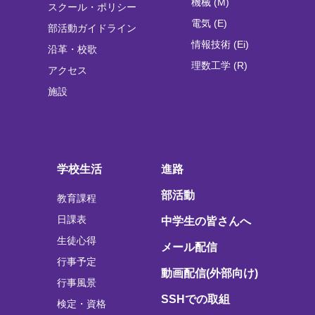
機械 (M)
スクール・ポリシー
電気 (E)
部活動ガイドライン
情報技術 (Ei)
沿革・校歌
理数工学 (R)
アクセス
施設
学校生活
進路
部活動
教育課程
日課表
中学生の皆さんへ
生徒心得
メール配信
行事予定
動画配信(外部向け)
行事風景
SSHでの取組
検定・資格