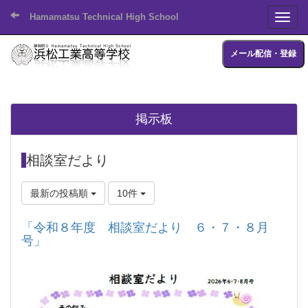
Hamamatsu Technical High School
Toggl
メール配信・登録
掲示板
相談室だより
最新の投稿順
10件
「令和８年度 相談室だより ６・７・８月
号」