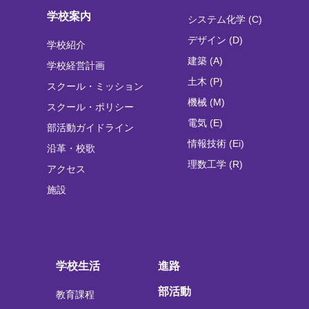
学校案内
システム化学 (C)
デザイン (D)
学校紹介
建築 (A)
学校経営計画
土木 (P)
スクール・ミッション
機械 (M)
スクール・ポリシー
電気 (E)
部活動ガイドライン
情報技術 (Ei)
沿革・校歌
理数工学 (R)
アクセス
施設
学校生活
進路
部活動
教育課程