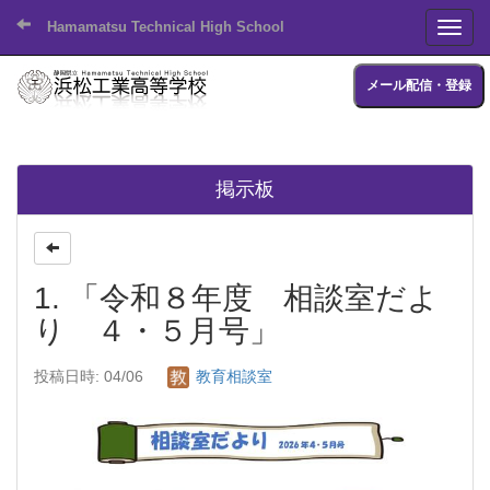
Hamamatsu Technical High School
Toggl
メール配信・登録
掲示板
1. 「令和８年度 相談室だよ
り ４・５月号」
投稿日時: 04/06
教育相談室