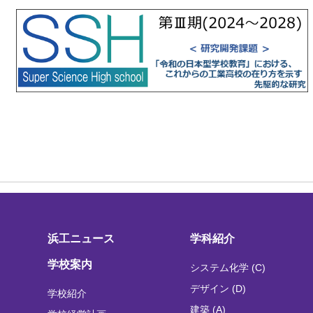
浜工ニュース
学科紹介
学校案内
システム化学 (C)
デザイン (D)
学校紹介
建築 (A)