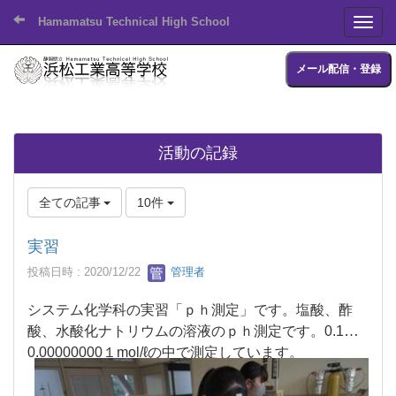
Hamamatsu Technical High School
Toggl
メール配信・登録
活動の記録
全ての記事
10件
実習
投稿日時 : 2020/12/22
管理者
システム化学科の実習「ｐｈ測定」です。塩酸、酢
酸、水酸化ナトリウムの溶液のｐｈ測定です。0.1～
0.00000000１mol/ℓの中で測定しています。