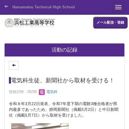
Hamamatsu Technical High School
Toggl
メール配信・登録
活動の記録
電気科生徒、新聞社から取材を受ける！
投稿日時 : 05/08
電気科
令和８年3月22日発表、令和7年度下期の電験3種合格者が県
内最多であったため、静岡新聞社（掲載5月2日）と中日新聞
社（掲載5月7日）から取材を受けました。