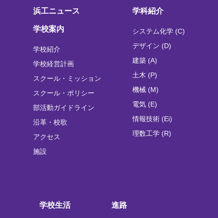
浜工ニュース
学科紹介
学校案内
システム化学 (C)
デザイン (D)
学校紹介
建築 (A)
学校経営計画
土木 (P)
スクール・ミッション
機械 (M)
スクール・ポリシー
電気 (E)
部活動ガイドライン
情報技術 (Ei)
沿革・校歌
理数工学 (R)
アクセス
施設
学校生活
進路