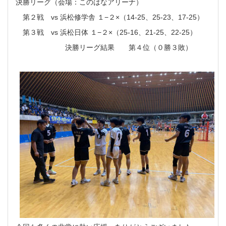
決勝リーグ（会場：このはなアリーナ）
第２戦 vs 浜松修学舎 １−２×（14-25、25-23、17-25）
第３戦 vs 浜松日体 １−２×（25-16、21-25、22-25）
決勝リーグ結果 第４位（０勝３敗）