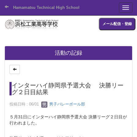
Hamamatsu Technical High School
Toggl
メール配信・登録
活動の記録
インターハイ静岡県予選大会 決勝リー
グ２日目結果
投稿日時 : 06/01
男子バレーボール部
５月31日にインターハイ静岡県予選大会 決勝リーグ２日目が
行われました。