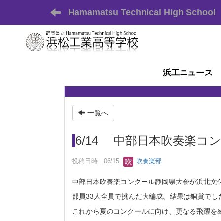
Hamamatsu Technical High School
浜工ニュース
一覧へ
6/14 中部日本吹奏楽コ
投稿日時 : 06/15
吹奏楽部
中部日本吹奏楽コンクール静岡県大会が浜北文
部員33人全員で挑んだ大編成。結果は銅賞でし
これから夏のコンクールに向け、更なる飛躍を