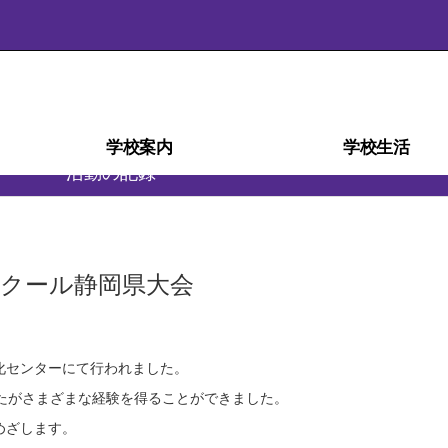
学校案内
学校生活
活動の記録
学校経営計画(学校自己評価)
スクール・ミッション
スクール・ポリシー
部活動ガイドライン
沿革・校歌
学校紹介
アクセス
施設
災害時の対応
検定・資格
教育相談室
学科紹介
教育課程
生徒心得
行事予定
行事風景
学校給食
部活動
日課表
図書室
進路
ンクール静岡県大会
化センターにて行われました。
たがさまざまな経験を得ることができました。
めざします。