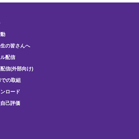
路
活動
学生の皆さんへ
ール配信
配信(外部向け)
Hでの取組
ウンロード
校自己評価