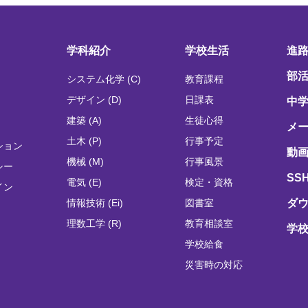
学科紹介
学校生活
進
部
システム化学 (C)
教育課程
デザイン (D)
日課表
中
建築 (A)
生徒心得
メ
土木 (P)
行事予定
ション
動画
機械 (M)
行事風景
シー
SS
電気 (E)
検定・資格
イン
情報技術 (Ei)
図書室
ダ
理数工学 (R)
教育相談室
学
学校給食
災害時の対応