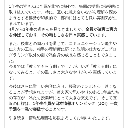
1年生の皆さんは全員が非常に熱心で、毎回の授業に積極的に
取り組んでいます。特に、互いに教え合いながら理解を深め
ようとする姿勢が印象的で、部内にはとても良い雰囲気が生
まれています。
4月から1年生の皆さんを見てきましたが、
全員が確実に実力
を伸ばしており、その頼もしさを日々実感しています。
また、後輩との関わりを通じて、コミュニケーション能力や
伝え方の工夫、相手の理解度に応じた説明の仕方など...プロ
グラミング以外の面で私自身の成長を感じることもできまし
た。
今までは「教えてもらう側」でしたが、いざ「教える側」に
なってみると、その難しさと大きなやりがいを実感していま
す。
今後はさらに難しい内容に入り、授業のテンポも少し速くな
ることが予想されますが、努力家で思いやりのある1年生たち
の存在が、私たち授業班にとって大きな支えです。そして直
近の目標は、
1年生全員が日本情報オリンピック（JOI）一次
予選を一発で突破すること
です。
引き続き、情報処理部を応援よろしくお願いいたします。