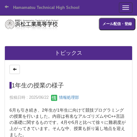
Hamamatsu Technical High School
Toggl
メール配信・登録
トピックス
1年生の授業の様子
投稿日時 : 2025/06/22
情報処理部
6月も引き続き、2年生が1年生に向けて競技プログラミング
の授業を行いました。内容は有名なアルゴリズムやC++言語
の基礎に関するものです。4月や5月と比べて徐々に難易度が
上がってきています。そんな中、授業も折り返し地点を迎え
ました。