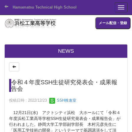
Hamamatsu Technical High School
Toggl
メール配信・登録
NEWS
令和４年度SSH生徒研究発表会・成果報
告会
投稿日時 : 2022/12/23
SSH推進室
12月21日(水) アクトシティ浜松 大ホールにて「令和４
年度浜松工業高等学校SSH生徒研究発表会・成果報告会」が
行われました。静岡大学工学部副学部長 木村元彦先生に
「医用工学技術の開発」というテーマで基調講演をして頂