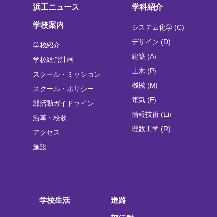
浜工ニュース
学科紹介
学校案内
システム化学 (C)
デザイン (D)
学校紹介
建築 (A)
学校経営計画
土木 (P)
スクール・ミッション
機械 (M)
スクール・ポリシー
電気 (E)
部活動ガイドライン
情報技術 (Ei)
沿革・校歌
理数工学 (R)
アクセス
施設
学校生活
進路