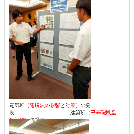
電気班（
電磁波の影響と対策
）の発
表 建築班（
平等院鳳凰堂
の製作
）の発表