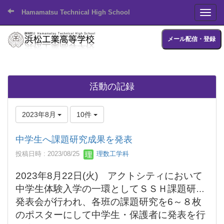
Hamamatsu Technical High School
Toggl
メール配信・登録
活動の記録
2023年8月
10件
中学生へ課題研究成果を発表
投稿日時 : 2023/08/25
理数工学科
2023年8月22日(火) アクトシティにおいて
中学生体験入学の一環としてＳＳＨ課題研究
発表会が行われ、
各班の課題研究を6～８枚
のポスターにして中学生・保護者に発表を行