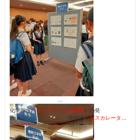
化学班（
ハンドクリームの製作
）の発
表 情報班（
エスカレーター
の自動検知
）の発表