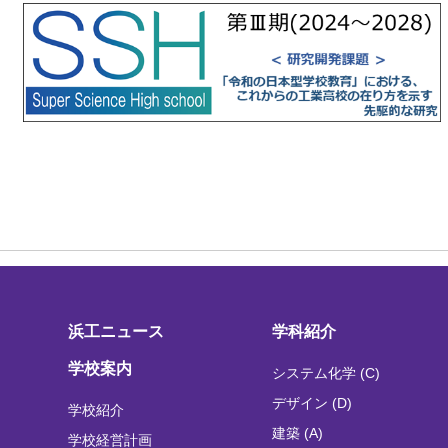
浜工ニュース
学科紹介
学校案内
システム化学 (C)
デザイン (D)
学校紹介
建築 (A)
学校経営計画