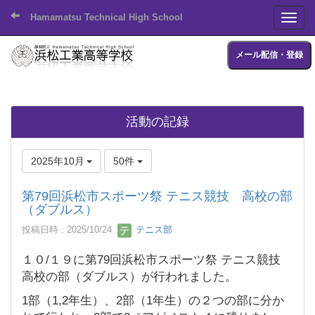
Hamamatsu Technical High School
Toggl
メール配信・登録
活動の記録
2025年10月
50件
第79回浜松市スポーツ祭 テニス競技 高校の部
（ダブルス）
投稿日時 : 2025/10/24
テニス部
１０/１９に第79回浜松市スポーツ祭 テニス競技
高校の部（ダブルス）が行われました。
1部（1,2年生）、2部（1年生）の２つの部に分か