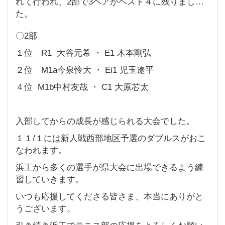
れて行われ、2部で3ペアがベスト４に残りまし
た。
〇2部
１位 R1 大谷元希 ・ E1 木本剛弘
２位 M1a今泉怜大 ・ Ei1 児玉遼平
４位 M1b中村友哉 ・ C1 大原芯太
入部してからの成長が感じられる大会でした。
１１/１には新人戦西部地区予選のダブルスがおこ
なわれます。
浜工から多くの選手が県大会に出場できるよう練
習していきます。
いつも応援してくださる皆さま、本当にありがと
うございます。