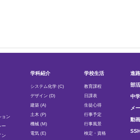
学科紹介
学校生活
進
部
システム化学 (C)
教育課程
デザイン (D)
日課表
中
建築 (A)
生徒心得
メ
土木 (P)
行事予定
ション
動画
機械 (M)
行事風景
シー
SS
電気 (E)
検定・資格
イン