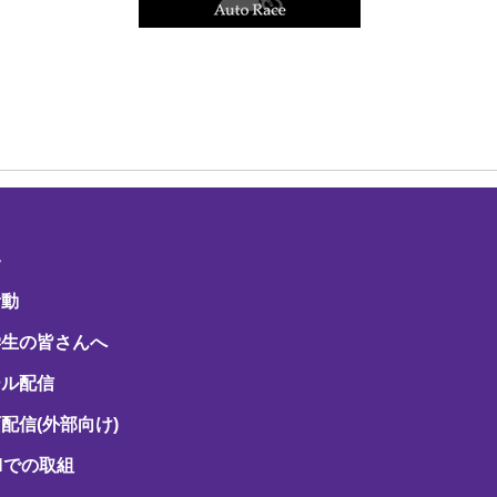
路
活動
学生の皆さんへ
ール配信
配信(外部向け)
Hでの取組