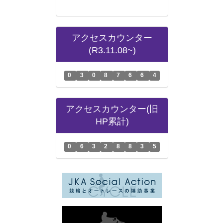
アクセスカウンター
(R3.11.08~)
0
3
0
8
7
6
6
4
アクセスカウンター(旧
HP累計)
0
6
3
2
8
8
3
5