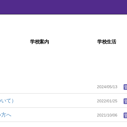
学校案内
学校生活
学校経営計画(学校自己評価)
スクール・ミッション
スクール・ポリシー
部活動ガイドライン
沿革・校歌
学校紹介
アクセス
施設
災害時の対応
検定・資格
教育相談室
学科紹介
教育課程
生徒心得
行事予定
行事風景
学校給食
部活動
日課表
図書室
進路
2024/05/13
ついて）
2022/01/25
い方へ
2021/10/06