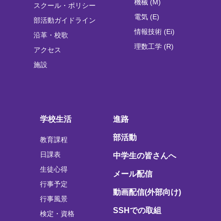
機械 (M)
スクール・ポリシー
電気 (E)
部活動ガイドライン
情報技術 (Ei)
沿革・校歌
理数工学 (R)
アクセス
施設
学校生活
進路
部活動
教育課程
日課表
中学生の皆さんへ
生徒心得
メール配信
行事予定
動画配信(外部向け)
行事風景
SSHでの取組
検定・資格