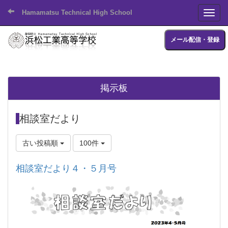
Hamamatsu Technical High School
Toggl
メール配信・登録
掲示板
相談室だより
古い投稿順
100件
相談室だより４・５月号