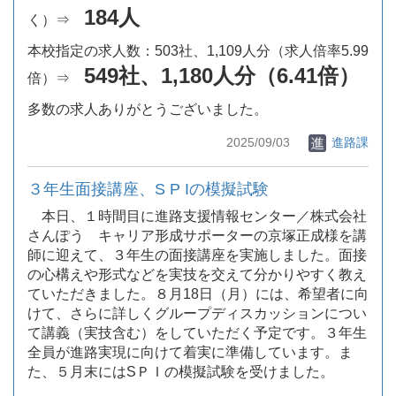
184人
く）⇒
本校指定の求人数：503社、1,109人分（求人倍率5.99
549社、1,180人分（6.41倍）
倍）⇒
多数の求人ありがとうございました。
2025/09/03
進路課
３年生面接講座、S P Iの模擬試験
本日、１時間目に進路支援情報センター／株式会社
さんぽう キャリア形成サポーターの京塚正成様を講
師に迎えて、３年生の面接講座を実施しました。面接
の心構えや形式などを実技を交えて分かりやすく教え
ていただきました。８月18日（月）には、希望者に向
けて、さらに詳しくグループディスカッションについ
て講義（実技含む）をしていただく予定です。３年生
全員が進路実現に向けて着実に準備しています。ま
た、５月末にはSＰＩの模擬試験を受けました。