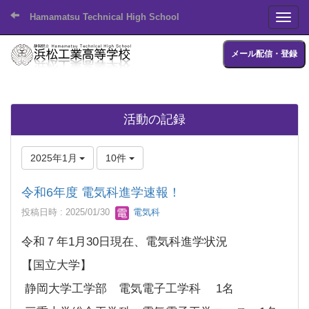
Hamamatsu Technical High School
Toggl
メール配信・登録
活動の記録
2025年1月
10件
令和6年度 電気科進学速報！
投稿日時 : 2025/01/30
電気科
令和７年1月30日現在、電気科進学状況
【国立大学】
静岡大学工学部 電気電子工学科 1名