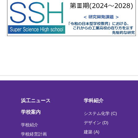
浜工ニュース
学科紹介
学校案内
システム化学 (C)
デザイン (D)
学校紹介
建築 (A)
学校経営計画