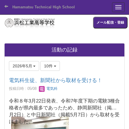
Hamamatsu Technical High School
Toggl
メール配信・登録
活動の記録
2026年5月
10件
電気科生徒、新聞社から取材を受ける！
投稿日時 : 05/08
電気科
令和８年3月22日発表、令和7年度下期の電験3種合
格者が県内最多であったため、静岡新聞社（掲載5
月2日）と中日新聞社（掲載5月7日）から取材を受
けました。