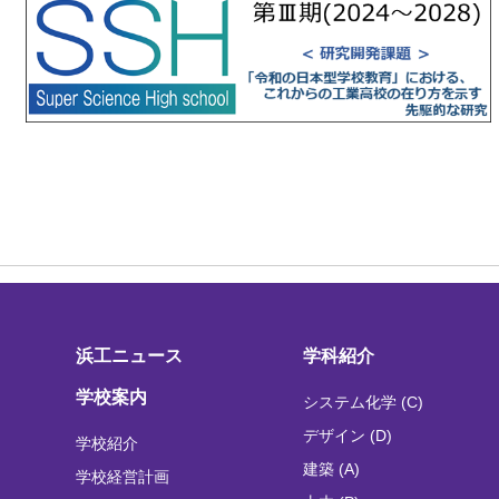
浜工ニュース
学科紹介
学校案内
システム化学 (C)
デザイン (D)
学校紹介
建築 (A)
学校経営計画