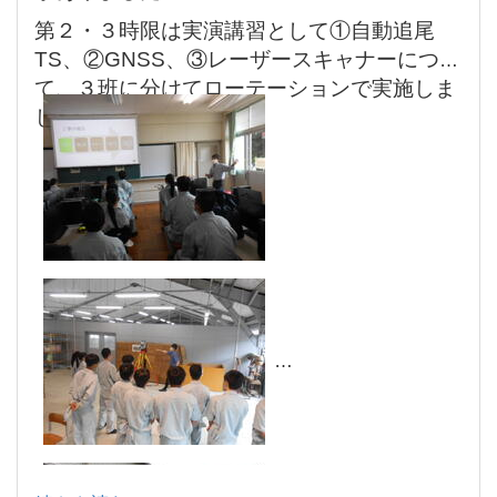
第２・３時限は実演講習として①自動追尾
TS、②GNSS、③レーザースキャナーについ
て、３班に分けてローテーションで実施しま
した。