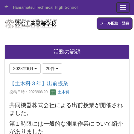
Hamamatsu Technical High School
Toggl
メール配信・登録
活動の記録
2023年6月
20件
【土木科３年】出前授業
投稿日時 : 2023/06/20
土木科
共同機器株式会社による出前授業が開催され
ました。
第１時限には一般的な測量作業について紹介
がありました。