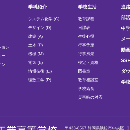
学科紹介
学校生活
進
部
システム化学 (C)
教育課程
デザイン (D)
日課表
中
建築 (A)
生徒心得
メ
土木 (P)
行事予定
ション
動画
機械 (M)
行事風景
シー
SS
電気 (E)
検定・資格
イン
情報技術 (Ei)
図書室
ダ
理数工学 (R)
教育相談室
学
学校給食
災害時の対応
〒433-8567 静岡県浜松市中央区