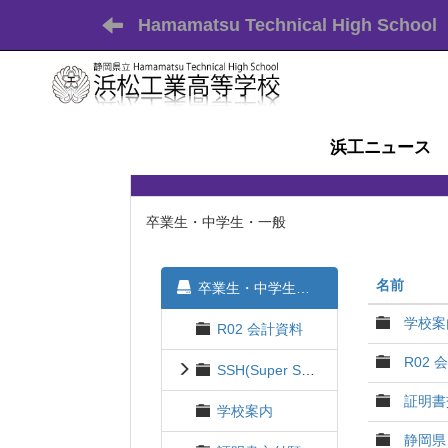
Hamamatsu Technical High School
浜工ニュース
卒業生・中学生・一般
名前
卒業生・中学生・一般
学校案
R02 会計資料
R02 
SSH(Super Science High school)関連
証明書
学校案内
静岡県