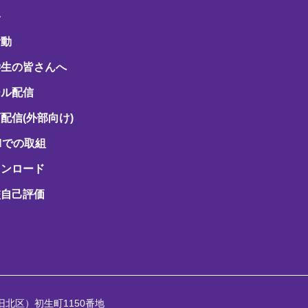
路
活動
学生の皆さんへ
ール配信
配信(外部向け)
Hでの取組
ウンロード
校自己評価
（旧北区）初生町1150番地