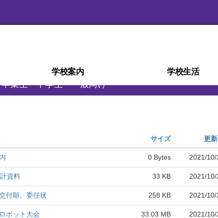
学校案内
学校生活
卒業生・中学生・一般向け
学校経営計画(学校自己評価)
スクール・ミッション
スクール・ポリシー
部活動ガイドライン
沿革・校歌
学校紹介
アクセス
施設
災害時の対応
検定・資格
教育相談室
学科紹介
教育課程
生徒心得
行事予定
行事風景
学校給食
部活動
日課表
図書室
進路
サイズ
更新
内
0 Bytes
2021/10/
会計資料
33 KB
2021/10/
交付願、委任状
258 KB
2021/10/
ロボット大会
33.03 MB
2021/10/