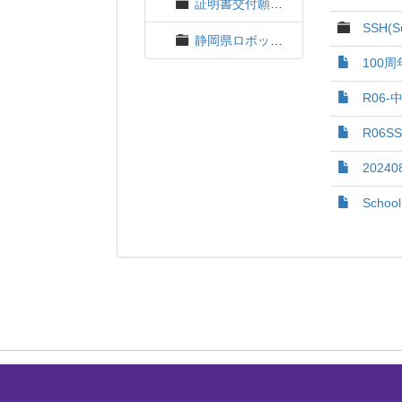
証明書交付願、委任状
SSH(Su
静岡県ロボット大会
100周
R06-
R06S
2024
School