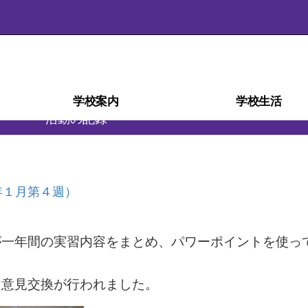
学校案内
学校生活
活動の記録
学校経営計画(学校自己評価)
スクール・ミッション
スクール・ポリシー
部活動ガイドライン
沿革・校歌
学校紹介
アクセス
施設
災害時の対応
検定・資格
教育相談室
学科紹介
教育課程
生徒心得
行事予定
行事風景
学校給食
部活動
日課表
図書室
進路
年１月第４週）
が一年間の実習内容をまとめ、パワーポイントを使っ
な意見交換が行われました。