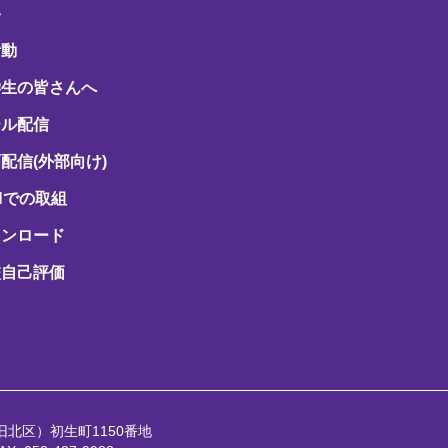
路
活動
学生の皆さんへ
ール配信
配信(外部向け)
Hでの取組
ウンロード
校自己評価
（旧北区）初生町1150番地