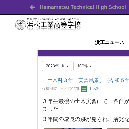
Hamamatsu Technical High School
浜工ニュース
2023年1月
100件
「土木科３年 実習風景」（令和５
投稿日時 : 2023/01/26
土木科
３年生最後の土木実習にて、各自
ました。
３年間の成長の跡が見られ、活発