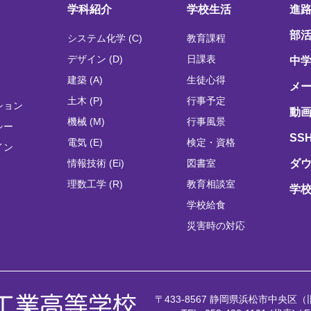
学科紹介
学校生活
進
部
システム化学 (C)
教育課程
デザイン (D)
日課表
中
建築 (A)
生徒心得
メ
土木 (P)
行事予定
ション
動画
機械 (M)
行事風景
シー
SS
電気 (E)
検定・資格
イン
情報技術 (Ei)
図書室
ダ
理数工学 (R)
教育相談室
学
学校給食
災害時の対応
〒433-8567 静岡県浜松市中央区