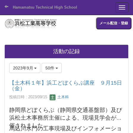
Hamamatsu Technical High School
Toggl
メール配信・登録
活動の記録
2023年9月
50件
【土木科１年】浜工どぼくらぶ講座 ９月15日
（金）
投稿日時 : 2023/09/15
土木科
静岡県どぼくらぶ（静岡県交通基盤部）及び
浜松土木事務所主催による、現場見学会が開
催されました。
馬込川水門の工事現場及びインフォメーショ