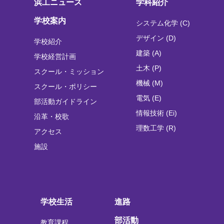
浜工ニュース
学科紹介
学校案内
システム化学 (C)
デザイン (D)
学校紹介
建築 (A)
学校経営計画
土木 (P)
スクール・ミッション
機械 (M)
スクール・ポリシー
電気 (E)
部活動ガイドライン
情報技術 (Ei)
沿革・校歌
理数工学 (R)
アクセス
施設
学校生活
進路
部活動
教育課程