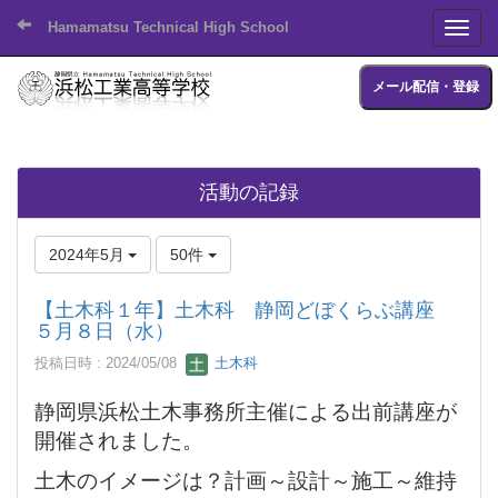
Hamamatsu Technical High School
Toggl
メール配信・登録
活動の記録
2024年5月
50件
【土木科１年】土木科 静岡どぼくらぶ講座
５月８日（水）
投稿日時 : 2024/05/08
土木科
静岡県浜松土木事務所主催による出前講座が
開催されました。
土木のイメージは？計画～設計～施工～維持