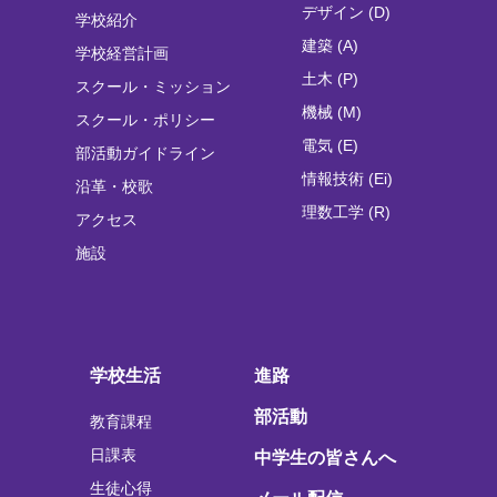
デザイン (D)
学校紹介
建築 (A)
学校経営計画
土木 (P)
スクール・ミッション
機械 (M)
スクール・ポリシー
電気 (E)
部活動ガイドライン
情報技術 (Ei)
沿革・校歌
理数工学 (R)
アクセス
施設
学校生活
進路
部活動
教育課程
日課表
中学生の皆さんへ
生徒心得